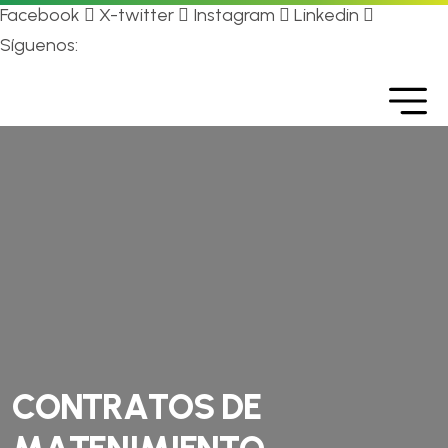
Facebook
X-twitter
Instagram
Linkedin
Síguenos:
C
O
N
T
R
A
T
O
S
D
E