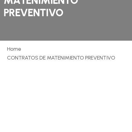
M
A
T
E
N
I
M
I
E
N
T
O
P
R
E
V
E
N
T
I
V
O
Home
CONTRATOS DE MATENIMIENTO PREVENTIVO
Mantenimiento
Preventivo para
Infraestructura